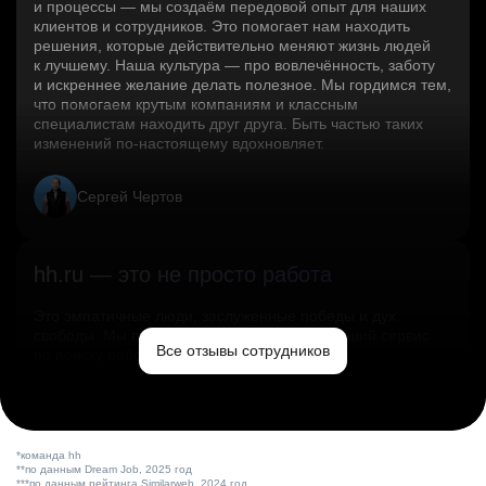
и процессы — мы создаём передовой опыт для наших
клиентов и сотрудников. Это помогает нам находить
решения, которые действительно меняют жизнь людей
к лучшему. Наша культура — про вовлечённость, заботу
и искреннее желание делать полезное. Мы гордимся тем,
что помогаем крутым компаниям и классным
специалистам находить друг друга. Быть частью таких
изменений по‑настоящему вдохновляет.
Сергей Чертов
hh.ru — это не просто работа
Это эмпатичные люди, заслуженные победы и дух
свободы. Мы помогаем миру и создаём лучший сервис
Все отзывы сотрудников
по поиску работы в стране.
Ольга Емельянова
*команда hh
**по данным Dream Job, 2025 год
***по данным рейтинга Similarweb, 2024 год