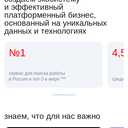
и эффективный
платформенный бизнес,
основанный на уникальных
данных и технологиях
4,5
20
сотруд
средняя оценка hh.ru как работодателя **
в hh.ru
знаем, что для нас важно