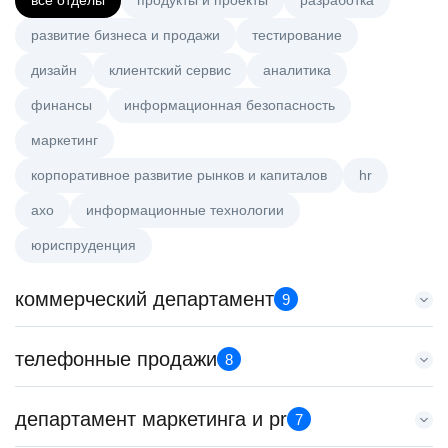
все отделы
продукты и проекты
разработка
развитие бизнеса и продажи
тестирование
дизайн
клиентский сервис
аналитика
финансы
информационная безопасность
маркетинг
корпоративное развитие рынков и капиталов
hr
axo
информационные технологии
юриспруденция
коммерческий департамент
9
Key Account Manager (EdTech)
телефонные продажи
8
HeadHunter::Коммерческий департамент
4 авг. 2026
Менеджер по продажам B2B
департамент маркетинга и pr
150000 ₽
7
HeadHunter::Телефонные продажи
Нижний Новгород