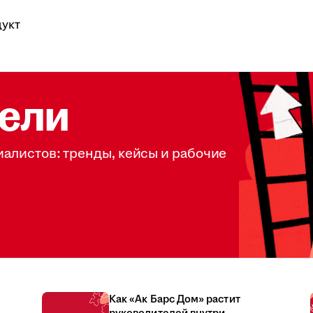
укт
ели
иалистов: тренды, кейсы и рабочие
Как «Ак Барс Дом» растит