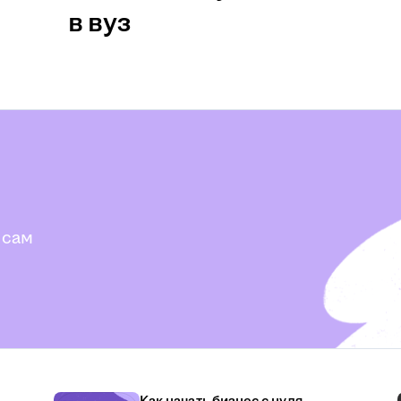
в вуз
 сам