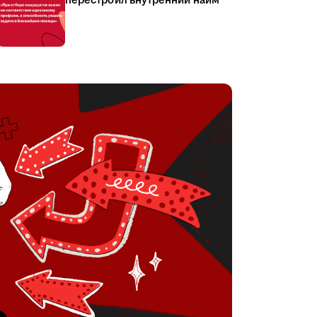
перестроил внутренний найм