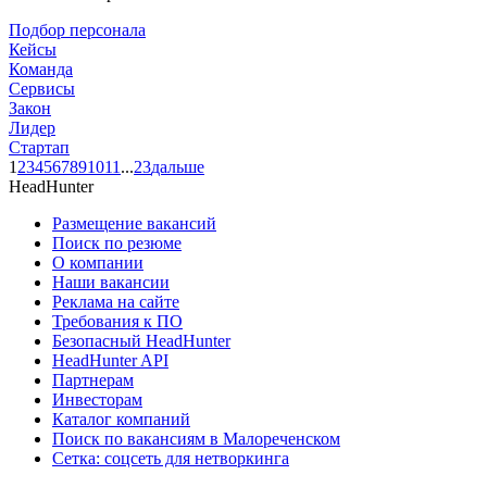
Подбор персонала
Кейсы
Команда
Сервисы
Закон
Лидер
Стартап
1
2
3
4
5
6
7
8
9
10
11
...
23
дальше
HeadHunter
Размещение вакансий
Поиск по резюме
О компании
Наши вакансии
Реклама на сайте
Требования к ПО
Безопасный HeadHunter
HeadHunter API
Партнерам
Инвесторам
Каталог компаний
Поиск по вакансиям в Малореченском
Сетка: соцсеть для нетворкинга