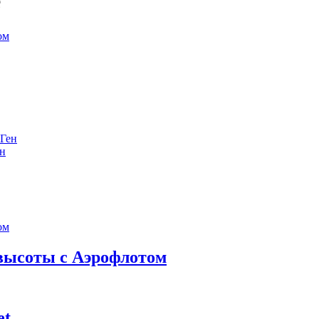
е
ен
 высоты с Аэрофлотом
et