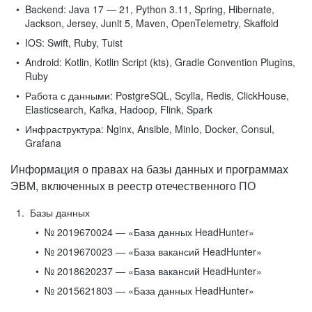
Backend:
Java 17 — 21, Python 3.11, Spring, Hibernate,
Jackson, Jersey, Junit 5, Maven, OpenTelemetry, Skaffold
IOS:
Swift, Ruby, Tuist
Android:
Kotlin, Kotlin Script (kts), Gradle Convention Plugins,
Ruby
Работа с данными:
PostgreSQL, Scylla, Redis, ClickHouse,
Elasticsearch, Kafka, Hadoop, Flink, Spark
Инфраструктура:
Nginx, Ansible, MinIo, Docker, Consul,
Grafana
Информация о правах на базы данных и программах
ЭВМ, включенных в реестр отечественного ПО
Базы данных
№ 2019670024 — «База данных HeadHunter»
№ 2019670023 — «База вакансий HeadHunter»
№ 2018620237 — «База вакансий HeadHunter»
№ 2015621803 — «База данных HeadHunter»