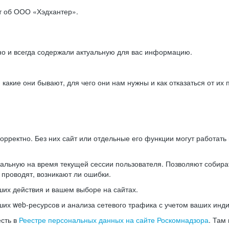
ет об ООО «Хэдхантер».
но и всегда содержали актуальную для вас информацию.
акие они бывают, для чего они нам нужны и как отказаться от их 
рректно. Без них сайт или отдельные его функции могут работат
альную на время текущей сессии пользователя. Позволяют собира
 проводят, возникают ли ошибки.
их действия и вашем выборе на сайтах.
х web-ресурсов и анализа сетевого трафика с учетом ваших инд
есть в
Реестре персональных данных на сайте Роскомнадзора
. Там