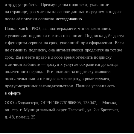
тратите много времени на поиск и вручную поднимаете
и трудоустройства. Преимущества подписки, указанные
резюме
на странице, рассчитаны на основе данных в среднем в неделю
после её покупки согласно
хотите сравнить себя с конкурентами и оценить шансы
исследованию
Подключая hh PRO, вы подтверждаете, что ознакомились
с условиями подписки и согласны с ними. Подписка даёт доступ
к функциям сервиса на срок, указанный при оформлении. Если
не отменить подписку, она автоматически продлится на тот же
срок. Вы имеете право в любое время отменить подписку
в личном кабинете — доступ к услугам сохранится до конца
оплаченного периода. Все платежи за подписку являются
окончательными и не подлежат возврату, кроме случаев,
предусмотренных законодательством. Полные условия есть
в оферте
ООО «Хэдхантер», ОГРН 1067761906805, 125047, г. Москва,
вн. тер. г. Муниципальный округ Тверской, ул. 2-я Брестская,
д. 48, помещ. 25